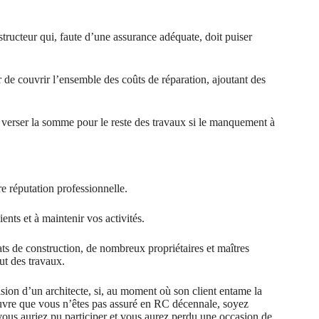
structeur qui, faute d’une assurance adéquate, doit puiser
r de couvrir l’ensemble des coûts de réparation, ajoutant des
 verser la somme pour le reste des travaux si le manquement à
e réputation professionnelle.
ients et à maintenir vos activités.
ats de construction, de nombreux propriétaires et maîtres
ut des travaux.
ision d’un architecte, si, au moment où son client entame la
vre que vous n’êtes pas assuré en RC décennale, soyez
 vous auriez pu participer et vous aurez perdu une occasion de